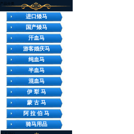
产品分类
进口矮马
国产矮马
汗血马
游客婚庆马
纯血马
半血马
混血马
伊 犁 马
蒙 古 马
阿 拉 伯 马
骑马用品